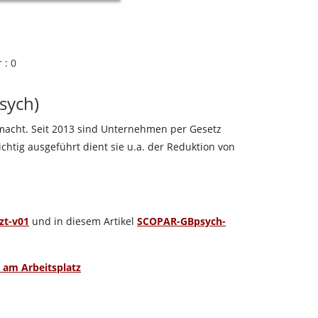
: 0
sych)
 macht. Seit 2013 sind Unternehmen per Gesetz
htig ausgeführt dient sie u.a. der Reduktion von
zt-v01
und in diesem Artikel
SCOPAR-GBpsych-
 am Arbeitsplatz