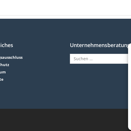
iches
Unternehmensberatung
sausschluss
hutz
sum
te