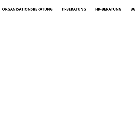
ORGANISATIONSBERATUNG
IT-BERATUNG
HR-BERATUNG
B
Sinn und Zweck im 
f. Dr. Ulrike Buch