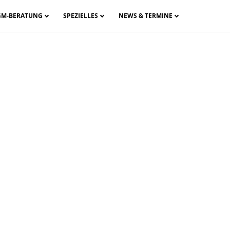
GM-BERATUNG
SPEZIELLES
NEWS & TERMINE
Business? von
holz