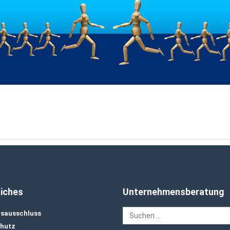
iches
Unternehmensberatung
sausschluss
hutz