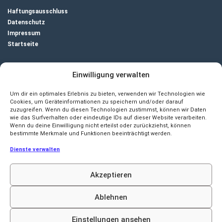
Haftungsausschluss
Datenschutz
Impressum
Startseite
Unternehmensberatung
Einwilligung verwalten
Um dir ein optimales Erlebnis zu bieten, verwenden wir Technologien wie
Cookies, um Geräteinformationen zu speichern und/oder darauf
zuzugreifen. Wenn du diesen Technologien zustimmst, können wir Daten
wie das Surfverhalten oder eindeutige IDs auf dieser Website verarbeiten.
Wenn du deine Einwilligung nicht erteilst oder zurückziehst, können
bestimmte Merkmale und Funktionen beeinträchtigt werden.
Kontakt
Dienste verwalten
SCOPAR – Scientific Consulting Partners
Postfach 6504
Akzeptieren
97015 Würzburg
Tel. +49 – 9321 – 3880100
Ablehnen
info@scopar.de
Einstellungen ansehen